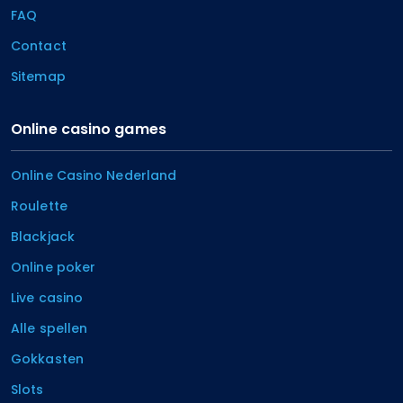
FAQ
Contact
Sitemap
Online casino games
Online Casino Nederland
Roulette
Blackjack
Online poker
Live casino
Alle spellen
Gokkasten
Slots