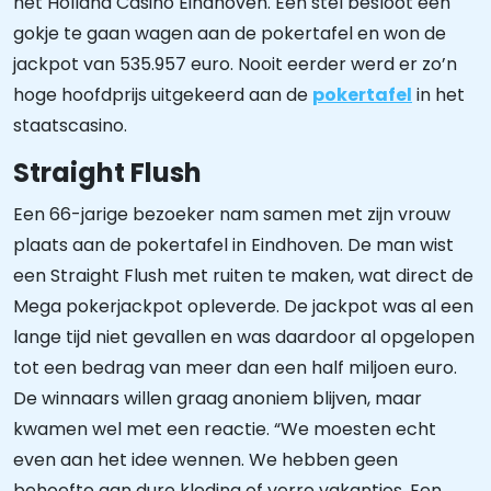
het Holland Casino Eindhoven. Een stel besloot een
gokje te gaan wagen aan de pokertafel en won de
jackpot van 535.957 euro. Nooit eerder werd er zo’n
hoge hoofdprijs uitgekeerd aan de
pokertafel
in het
staatscasino.
Straight Flush
Een 66-jarige bezoeker nam samen met zijn vrouw
plaats aan de pokertafel in Eindhoven. De man wist
een Straight Flush met ruiten te maken, wat direct de
Mega pokerjackpot opleverde. De jackpot was al een
lange tijd niet gevallen en was daardoor al opgelopen
tot een bedrag van meer dan een half miljoen euro.
De winnaars willen graag anoniem blijven, maar
kwamen wel met een reactie. “We moesten echt
even aan het idee wennen. We hebben geen
behoefte aan dure kleding of verre vakanties. Een