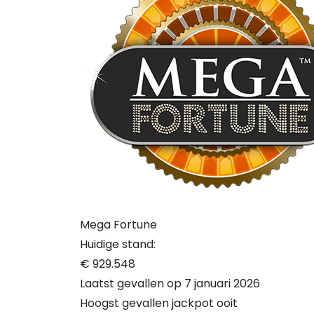
Mega Fortune
Huidige stand:
€ 929.548
Laatst gevallen op
7 januari 2026
Hoogst gevallen jackpot ooit