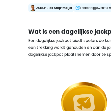
Auteur:
Rick Amptmeijer
Laatst bijgewerkt:
2 
Wat is een dagelijkse jack
Een dagelijkse jackpot biedt spelers de ka
een trekking wordt gehouden en dan de jack
dagelijkse jackpot plaatsnemen door te sp