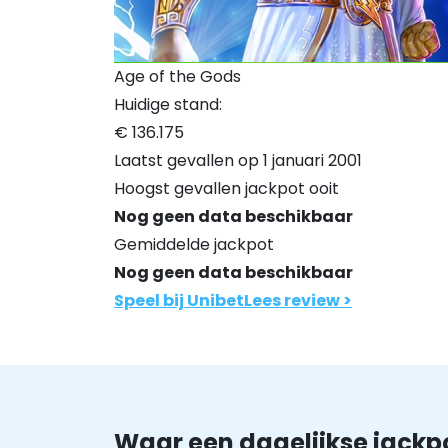
Age of the Gods
Huidige stand:
€ 136.175
Laatst gevallen op
1 januari 2001
Hoogst gevallen jackpot ooit
Nog geen data beschikbaar
Gemiddelde jackpot
Nog geen data beschikbaar
Speel bij Unibet
Lees review
>
Waar een dagelijkse jackp