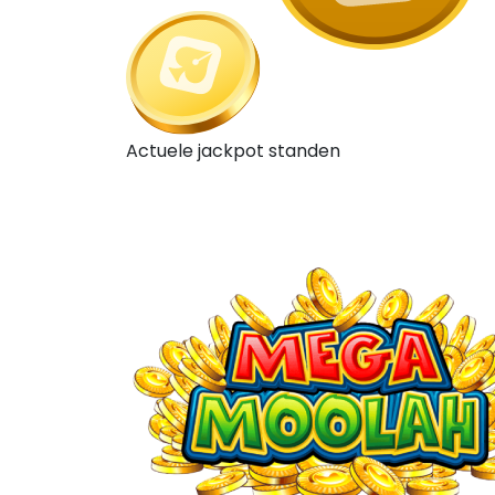
Actuele jackpot standen