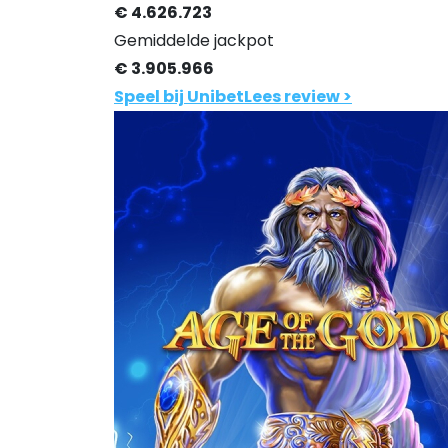
€ 4.626.723
Gemiddelde jackpot
€ 3.905.966
Speel bij Unibet
Lees review
>