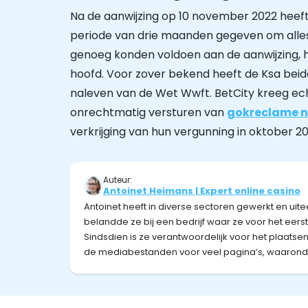
Na de aanwijzing op 10 november 2022 heeft
periode van drie maanden gegeven om alles 
genoeg konden voldoen aan de aanwijzing, 
hoofd. Voor zover bekend heeft de Ksa bei
naleven van de Wet Wwft. BetCity kreeg ec
onrechtmatig versturen van
gokreclame n
verkrijging van hun vergunning in oktober 
Auteur:
Antoinet Heimans | Expert online casino
Antoinet heeft in diverse sectoren gewerkt en uit
belandde ze bij een bedrijf waar ze voor het eers
Sindsdien is ze verantwoordelijk voor het plaats
de mediabestanden voor veel pagina’s, waaronde