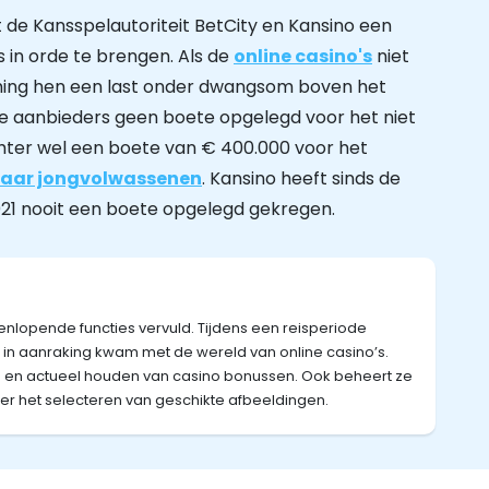
 de Kansspelautoriteit BetCity en Kansino een
in orde te brengen. Als de
online casino's
niet
hing hen een last onder dwangsom boven het
de aanbieders geen boete opgelegd voor het niet
hter wel een boete van € 400.000 voor het
aar jongvolwassenen
. Kansino heeft sinds de
2021 nooit een boete opgelegd gekregen.
eenlopende functies vervuld. Tijdens een reisperiode
t in aanraking kwam met de wereld van online casino’s.
en en actueel houden van casino bonussen. Ook beheert ze
r het selecteren van geschikte afbeeldingen.