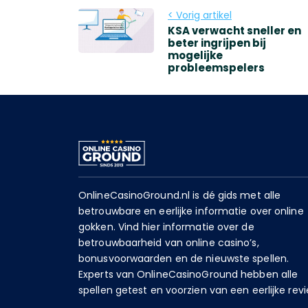
< Vorig artikel
KSA verwacht sneller en
beter ingrijpen bij
mogelijke
probleemspelers
OnlineCasinoGround.nl is dé gids met alle
betrouwbare en eerlijke informatie over online
gokken. Vind hier informatie over de
betrouwbaarheid van online casino’s,
bonusvoorwaarden en de nieuwste spellen.
Experts van OnlineCasinoGround hebben alle
spellen getest en voorzien van een eerlijke revi