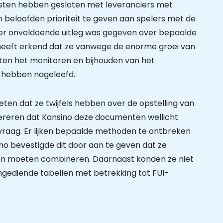
msten hebben gesloten met leveranciers met
 beloofden prioriteit te geven aan spelers met de
t er onvoldoende uitleg was gegeven over bepaalde
 heeft erkend dat ze vanwege de enorme groei van
sten het monitoren en bijhouden van het
 hebben nageleefd.
eten dat ze twijfels hebben over de opstelling van
ereren dat Kansino deze documenten wellicht
raag. Er lijken bepaalde methoden te ontbreken
no bevestigde dit door aan te geven dat ze
en moeten combineren. Daarnaast konden ze niet
ngediende tabellen met betrekking tot FUI-