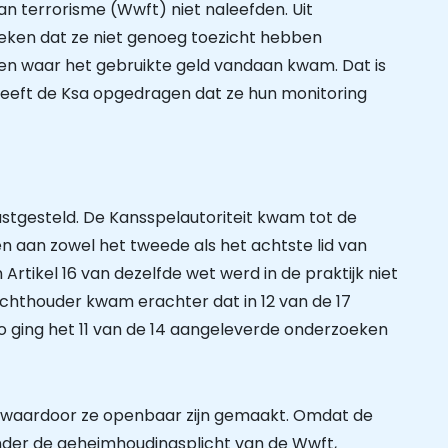
n terrorisme (Wwft) niet naleefden. Uit
leken dat ze niet genoeg toezicht hebben
n waar het gebruikte geld vandaan kwam. Dat is
 heeft de Ksa opgedragen dat ze hun monitoring
stgesteld. De Kansspelautoriteit kwam tot de
en aan zowel het tweede als het achtste lid van
 Artikel 16 van dezelfde wet werd in de praktijk niet
chthouder kwam erachter dat in 12 van de 17
sino ging het 11 van de 14 aangeleverde onderzoeken
ht, waardoor ze openbaar zijn gemaakt. Omdat de
nder de geheimhoudingsplicht van de Wwft,