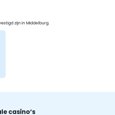
estigd zijn in Middelburg.
0
ale casino’s