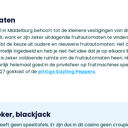
aten
al in Middelburg behoort tot de kleinere vestigingen van di
dt, want er zijn zeker uitdagende fruitautomaten te vinde
ebt de keuze uit oudere en nieuwere fruitautomaten. Het c
mtelijk ingedeeld en heb je niet het idee dat je op elkaars 
er is zeker voldoende ruimte om de fruitautomaten heen. H
urlijk helemaal goed in de privésfeer op fruitmachines sp
27 gokkast of de
pittige Sizzling Peppers
.
oker, blackjack
eeft geen speeltafels. Er zijn dus in dit casino geen croup