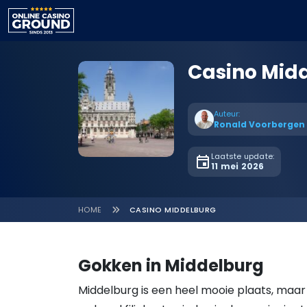
Casino Mid
Auteur:
Ronald Voorbergen
Laatste update:
11 mei 2026
HOME
CASINO MIDDELBURG
Gokken in Middelburg
Middelburg is een heel mooie plaats, maar 