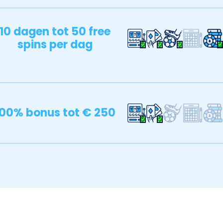
10 dagen tot 50 free
spins per dag
100% bonus tot € 250