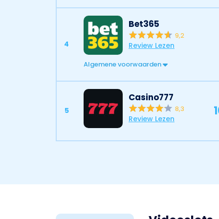
Bet365
9,2
4
Review Lezen
Algemene voorwaarden
Casino777
8,3
5
Review Lezen