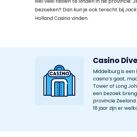
wel veel filialen te vinden in de provincie.
bezoeken? Dan kun je ook terecht bij Jack’s 
Holland Casino vinden.
Casino Dive
Middelburg is een f
casino’s gaat, ma
Tower of Long Joh
een bezoek brengen
provincie Zeeland.
18 jaar zijn er wel