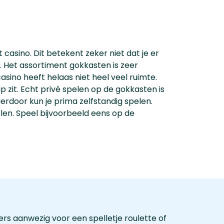
t casino. Dit betekent zeker niet dat je er
n. Het assortiment gokkasten is zeer
asino heeft helaas niet heel veel ruimte.
lip zit. Echt privé spelen op de gokkasten is
ierdoor kun je prima zelfstandig spelen.
elen. Speel bijvoorbeeld eens op de
iers aanwezig voor een spelletje roulette of