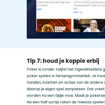
Tip 7: houd je koppie erbij
Poker is zonder twijfel het ingewikkeldste 
poker spelen is hersengymnastiek. Je moe
handen, inzetten en acties van de andere
daarop je eigen spel aanpassen. Dat vreet 
worden na een tijdje moe. Maak je pokerse
Na een half uurtje raken de meeste speler