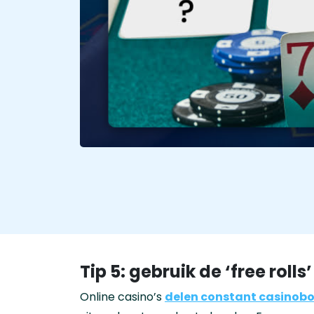
Tip 5: gebruik de ‘free rolls
Online casino’s
delen constant casinob