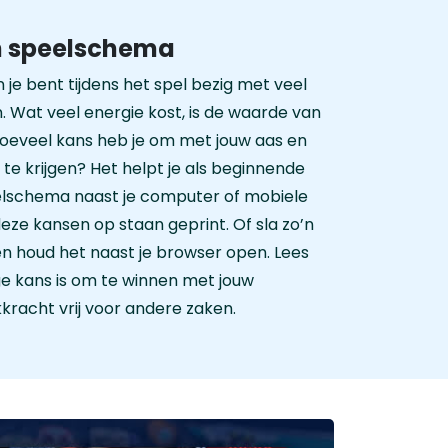
en speelschema
 je bent tijdens het spel bezig met veel
 Wat veel energie kost, is de waarde van
oeveel kans heb je om met jouw aas en
 te krijgen? Het helpt je als beginnende
lschema naast je computer of mobiele
ze kansen op staan geprint. Of sla zo’n
n houd het naast je browser open. Lees
ge kans is om te winnen met jouw
kracht vrij voor andere zaken.