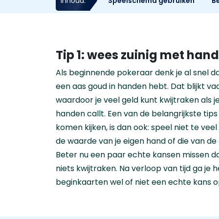
Inhoud:
Speelschema gebruiken
Be
Tip 1: wees zuinig met han
Als beginnende pokeraar denk je al snel da
een aas goud in handen hebt. Dat blijkt vaa
waardoor je veel geld kunt kwijtraken als 
handen callt. Een van de belangrijkste tip
komen kijken, is dan ook: speel niet te veel 
de waarde van je eigen hand of die van de 
Beter nu een paar echte kansen missen da
niets kwijtraken. Na verloop van tijd ga je
beginkaarten wel of niet een echte kans 