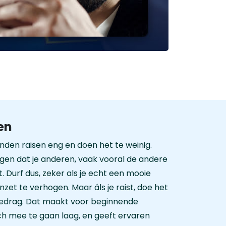
sen
nden raisen eng en doen het te weinig.
gen dat je anderen, vaak vooral de andere
t. Durf dus, zeker als je echt een mooie
zet te verhogen. Maar áls je raist, doe het
bedrag. Dat maakt voor beginnende
h mee te gaan laag, en geeft ervaren