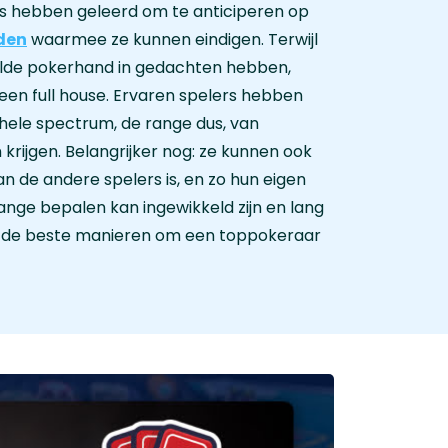
s hebben geleerd om te anticiperen op
den
waarmee ze kunnen eindigen. Terwijl
lde pokerhand in gedachten hebben,
 een full house. Ervaren spelers hebben
 hele spectrum, de range dus, van
krijgen. Belangrijker nog: ze kunnen ook
n de andere spelers is, en zo hun eigen
nge bepalen kan ingewikkeld zijn en lang
n de beste manieren om een toppokeraar