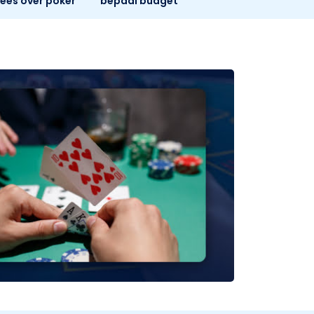
Lees over poker
bepaal budget