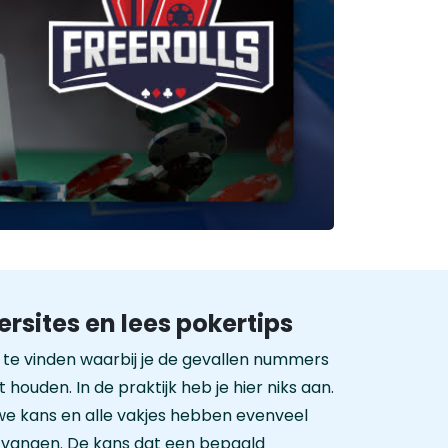
ersites en lees pokertips
n te vinden waarbij je de gevallen nummers
 houden. In de praktijk heb je hier niks aan.
uwe kans en alle vakjes hebben evenveel
ntvangen. De kans dat een bepaald