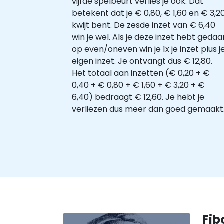
vijfde spelbeurt verlies je ook. Dat
betekent dat je € 0,80, € 1,60 en € 3,2
kwijt bent. De zesde inzet van € 6,40
win je wel. Als je deze inzet hebt gedaa
op even/oneven win je 1x je inzet plus j
eigen inzet. Je ontvangt dus € 12,80.
Het totaal aan inzetten (€ 0,20 + €
0,40 + € 0,80 + € 1,60 + € 3,20 + €
6,40) bedraagt € 12,60. Je hebt je
verliezen dus meer dan goed gemaakt
Fib