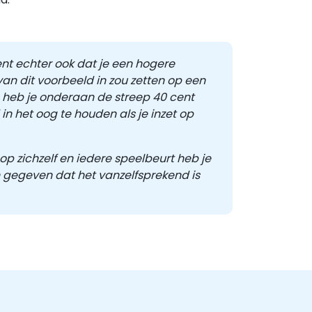
nt echter ook dat je een hogere
n dit voorbeeld in zou zetten op een
n heb je onderaan de streep 40 cent
 in het oog te houden als je inzet op
op zichzelf en iedere speelbeurt heb je
n gegeven dat het vanzelfsprekend is