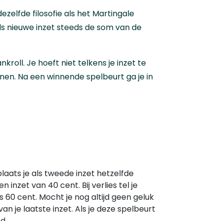
zelfde filosofie als het Martingale
als nieuwe inzet steeds de som van de
roll. Je hoeft niet telkens je inzet te
en. Na een winnende spelbeurt ga je in
plaats je als tweede inzet hetzelfde
 inzet van 40 cent. Bij verlies tel je
us 60 cent. Mocht je nog altijd geen geluk
an je laatste inzet. Als je deze spelbeurt
d.