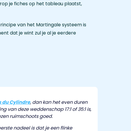
op je fiches op het tableau plaatst,
t principe van het Martingale systeem is
nt dat je wint zul je al je eerdere
s du Cylindre
, dan kan het even duren
ng van deze weddenschap 17:1 of 35:1 is,
ezen ruimschoots goed.
erste nadeel is dat je een flinke