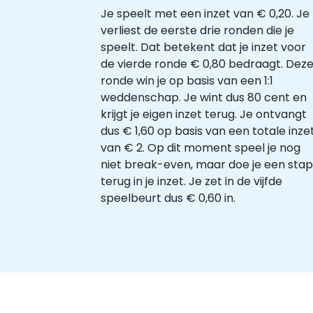
Je speelt met een inzet van € 0,20. Je
verliest de eerste drie ronden die je
speelt. Dat betekent dat je inzet voor
de vierde ronde € 0,80 bedraagt. Dez
ronde win je op basis van een 1:1
weddenschap. Je wint dus 80 cent en
krijgt je eigen inzet terug. Je ontvangt
dus € 1,60 op basis van een totale inze
van € 2. Op dit moment speel je nog
niet break-even, maar doe je een stap
terug in je inzet. Je zet in de vijfde
speelbeurt dus € 0,60 in.