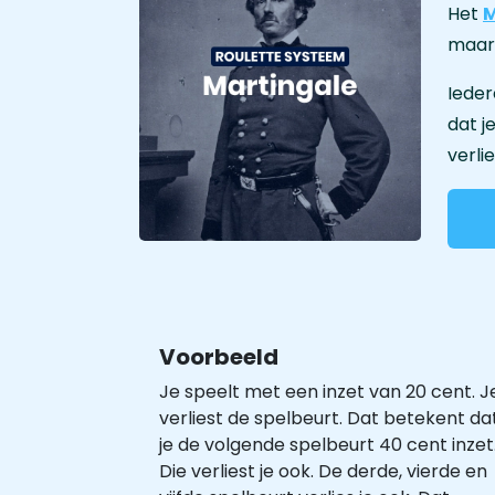
Het
M
maar 
Ieder
dat j
verl
Voorbeeld
Je speelt met een inzet van 20 cent. J
verliest de spelbeurt. Dat betekent da
je de volgende spelbeurt 40 cent inzet
Die verliest je ook. De derde, vierde en