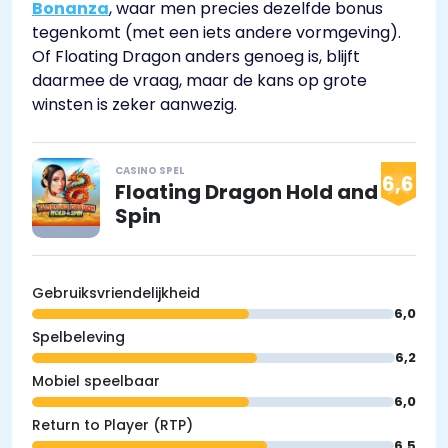
Bonanza
, waar men precies dezelfde bonus
tegenkomt (met een iets andere vormgeving).
Of Floating Dragon anders genoeg is, blijft
daarmee de vraag, maar de kans op grote
winsten is zeker aanwezig.
CASINO SPEL
6,6
Floating Dragon Hold and
Spin
Gebruiksvriendelijkheid
6,0
Spelbeleving
6,2
Mobiel speelbaar
6,0
Return to Player (RTP)
6,5