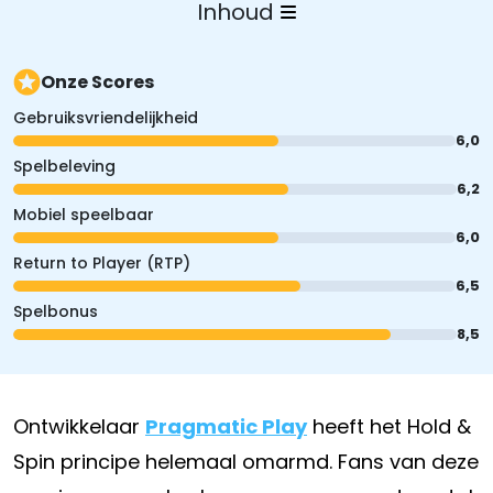
Inhoud
Specificaties
Onze Scores
Spelen met geld
Gebruiksvriendelijkheid
6,0
Spelregels
Spelbeleving
6,2
Hoe werkt het?
Mobiel speelbaar
6,0
Bonussen
Return to Player (RTP)
6,5
Conclusie
Spelbonus
Veelgestelde vragen
8,5
Ontwikkelaar
Pragmatic Play
heeft het Hold &
Spin principe helemaal omarmd. Fans van deze