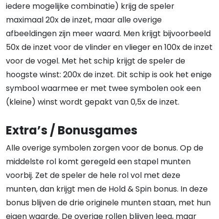
iedere mogelijke combinatie) krijg de speler
maximaal 20x de inzet, maar alle overige
afbeeldingen zijn meer waard. Men krijgt bijvoorbeeld
50x de inzet voor de vlinder en vlieger en 100x de inzet
voor de vogel. Met het schip krijgt de speler de
hoogste winst: 200x de inzet. Dit schip is ook het enige
symbool waarmee er met twee symbolen ook een
(kleine) winst wordt gepakt van 0,5x de inzet.
Extra’s / Bonusgames
Alle overige symbolen zorgen voor de bonus. Op de
middelste rol komt geregeld een stapel munten
voorbij. Zet de speler de hele rol vol met deze
munten, dan krijgt men de Hold & Spin bonus. In deze
bonus blijven de drie originele munten staan, met hun
eigen waarde. De overige rollen blijven leeg, maar