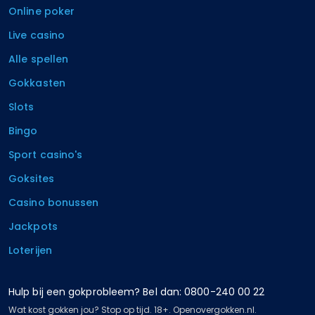
Online poker
Live casino
Alle spellen
Gokkasten
Slots
Bingo
Sport casino's
Goksites
Casino bonussen
Jackpots
Loterijen
Hulp bij een gokprobleem? Bel dan: 0800-240 00 22
Wat kost gokken jou? Stop op tijd. 18+. Openovergokken.nl.