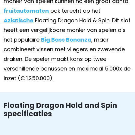
manier van spelen kunnen na een groot aantal
fruitautomaten
ook terecht op het
Aziatische
Floating Dragon Hold & Spin. Dit slot
heeft een vergelijkbare manier van spelen als
het populaire
Big Bass Bonanza
, maar
combineert vissen met vliegers en zwevende
draken. De speler maakt kans op twee
verschillende bonussen en maximaal 5.000x de
inzet (€ 1.250.000).
Floating Dragon Hold and Spin
specificaties