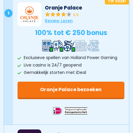
TIP 2026!
Oranje Palace
1
8,8
Review Lezen
100% tot € 250 bonus
Exclusieve spellen van Holland Power Gaming
Live casino is 24/7 geopend
Gemakkelijk storten met iDeal
Oranje Palace bezoeken