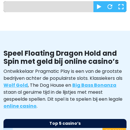
Speel met bonus
of
Start gratis spel
Speel Floating Dragon Hold and
Spin met geld bij online casino’s
Ontwikkelaar Pragmatic Play is een van de grootste
bedrijven achter de populairste slots. Klassiekers als
Wolf Gold
, The Dog House en
Big Bass Bonanza
staan al geruime tijd in de lijstjes met meest
gespeelde spellen. Dit spel is te spelen bij een legale
online casino
.
Top 5 casino’s