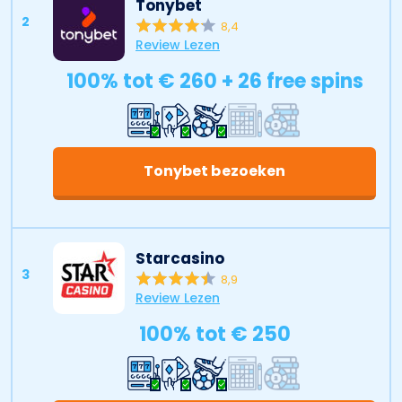
Tonybet
2
8,4
Review Lezen
100% tot € 260 + 26 free spins
Tonybet bezoeken
Starcasino
3
8,9
Review Lezen
100% tot € 250