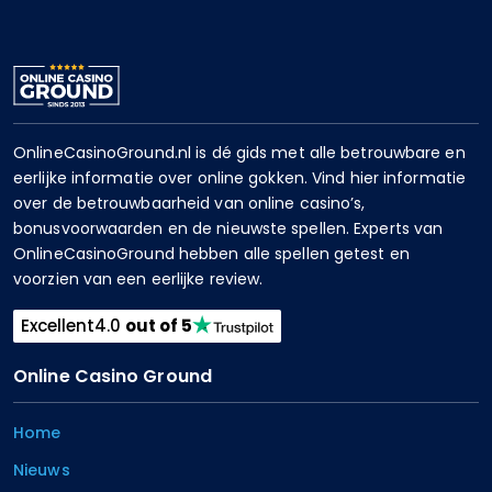
Bass Bonanza, waar ook vissen met een
waarde langskomen.
OnlineCasinoGround.nl is dé gids met alle betrouwbare en
eerlijke informatie over online gokken. Vind hier informatie
over de betrouwbaarheid van online casino’s,
bonusvoorwaarden en de nieuwste spellen. Experts van
OnlineCasinoGround hebben alle spellen getest en
voorzien van een eerlijke review.
Excellent
4.0
out of 5
Online Casino Ground
Home
Nieuws