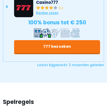
Casino777
5
8,3
Review Lezen
100% bonus tot € 250
777 bezoeken
Laatst bijgewerkt: 3 maanden geleden
Spelregels