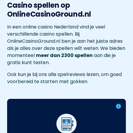
Casino spellen op
OnlineCasinoGround.nl
In een online casino Nederland vind je veel
verschillende casino spellen. Bij
OnlineCasinoGround.nl ben je aan het juiste adres
als je alles over deze spellen wilt weten. We bieden
momenteel
meer dan 2300 spellen
aan die je
gratis kunt testen.
Ook kun je bij ons alle spelreviews lezen, om goed
voorbereid te starten met gokken.