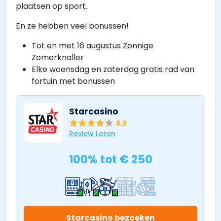
plaatsen op sport.
En ze hebben veel bonussen!
Tot en met 16 augustus Zonnige
Zomerknaller
Elke woensdag en zaterdag gratis rad van
fortuin met bonussen
Starcasino
8,9
Review Lezen
100% tot € 250
Starcasino bezoeken