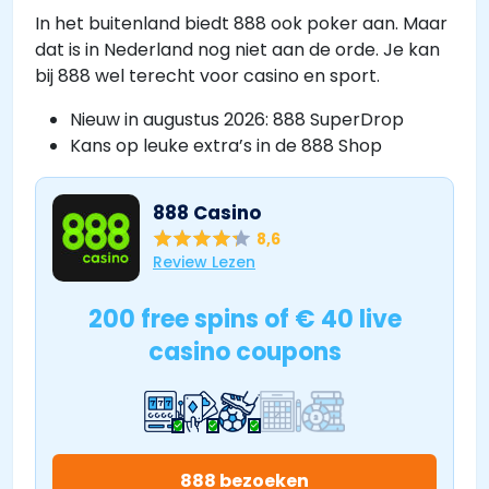
In het buitenland biedt 888 ook poker aan. Maar
dat is in Nederland nog niet aan de orde. Je kan
bij 888 wel terecht voor casino en sport.
Nieuw in augustus 2026: 888 SuperDrop
Kans op leuke extra’s in de 888 Shop
888 Casino
8,6
Review Lezen
200 free spins of € 40 live
casino coupons
888 bezoeken