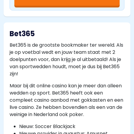
Bet365
Bet365 is de grootste bookmaker ter wereld. Als
je op voetbal wedt en jouw team staat met 2
doelpunten voor, dan krijg je al uitbetaald! Als je
van sportwedden houdt, moet je dus bij Bet365
zijn!
Maar bij dit online casino kan je meer dan alleen
wedden op sport. Bet365 heeft ook een
compleet casino aanbod met gokkasten en een
live casino. Ze hebben bovendien als een van de
weinige in Nederland ook poker.
Nieuw: Soccer Blackjack
Nieuwe provider in augustus: Amusnet