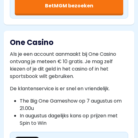
BetMGM bezoeken
One Casino
Als je een account aanmaakt bij One Casino
ontvang je meteen € 10 gratis. Je mag zelf
kiezen of je dit geld in het casino of in het
sportsbook wilt gebruiken.
De klantenservice is er snel en vriendelijk.
The Big One Gameshow op 7 augustus om
21.00u
In augustus dagelijks kans op prijzen met
Spin to Win