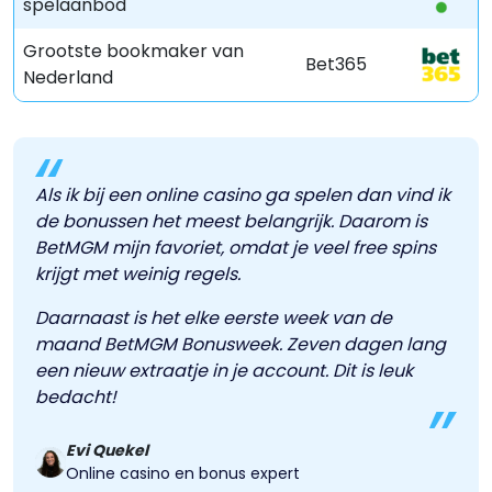
spelaanbod
Grootste bookmaker van
Bet365
Nederland
Als ik bij een online casino ga spelen dan vind ik
de bonussen het meest belangrijk. Daarom is
BetMGM mijn favoriet, omdat je veel free spins
krijgt met weinig regels.
Daarnaast is het elke eerste week van de
maand BetMGM Bonusweek. Zeven dagen lang
een nieuw extraatje in je account. Dit is leuk
bedacht!
Evi Quekel
Online casino en bonus expert