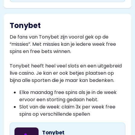
Tonybet
De fans van Tonybet zijn vooral gek op de
“missies”. Met missies kan je iedere week free
spins en free bets winnen.
Tonybet heeft heel veel slots en een uitgebreid
live casino. Je kan er ook betjes plaatsen op
bijna alle sporten die je maar kan bedenken.
Elke maandag free spins als je in de week
ervoor een storting gedaan hebt.
Slot van de week: claim 3x per week free
spins op verschillende spellen
Tonybet