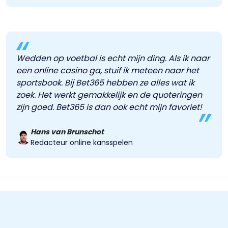
Wedden op voetbal is echt mijn ding. Als ik naar
een online casino ga, stuif ik meteen naar het
sportsbook. Bij Bet365 hebben ze alles wat ik
zoek. Het werkt gemakkelijk en de quoteringen
zijn goed. Bet365 is dan ook echt mijn favoriet!
Hans van Brunschot
Redacteur online kansspelen