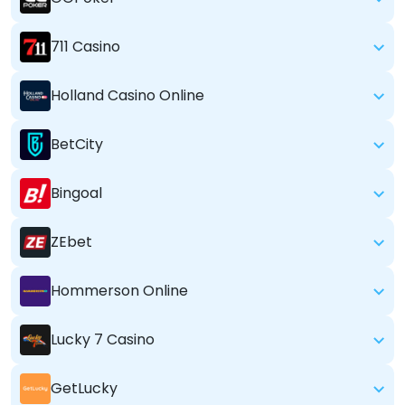
711 Casino
Holland Casino Online
BetCity
Bingoal
ZEbet
Hommerson Online
Lucky 7 Casino
GetLucky