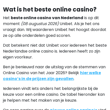
Wat is het beste online casino?
Het
beste online casino van Nederland
is op dit
moment
(08 augustus 2026)
Unibet. Als je het ons
vraagt dan. Wij waarderen Unibet het hoogst doordat
ze op alle onderdelen goed scoren.
Dat betekent niet dat Unibet voor iedereen het beste
Nederlandse online casino is. Iedereen heeft zo zijn
eigen voorkeur.
Ben je benieuwd naar de uitslag van de stemmen van
Online Casino van het Jaar 2026? Bekijk
hier welke
casino’s in de prijzen zijn gevallen
.
Iedereen vindt iets anders het belangrijkste bij de
keuze voor een online casino. De tabel hieronder kan
je helpen met het maken van je keuze.