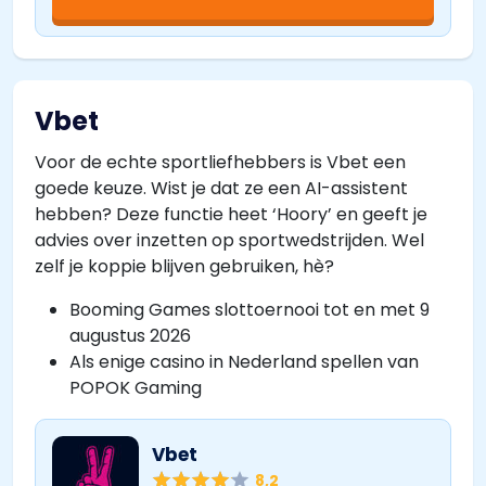
Vbet
Voor de echte sportliefhebbers is Vbet een
goede keuze. Wist je dat ze een AI-assistent
hebben? Deze functie heet ‘Hoory’ en geeft je
advies over inzetten op sportwedstrijden. Wel
zelf je koppie blijven gebruiken, hè?
Booming Games slottoernooi tot en met 9
augustus 2026
Als enige casino in Nederland spellen van
POPOK Gaming
Vbet
8,2