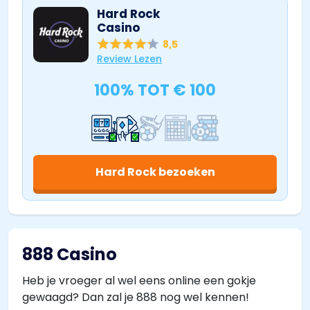
Hard Rock
Casino
8,5
Review Lezen
100% TOT € 100
Hard Rock bezoeken
888 Casino
Heb je vroeger al wel eens online een gokje
gewaagd? Dan zal je 888 nog wel kennen!