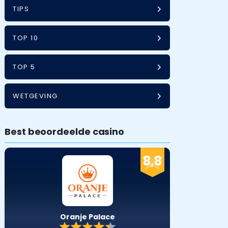
TIPS
TOP 10
TOP 5
WETGEVING
Best beoordeelde casino
8,8
Oranje Palace