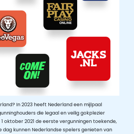
rland? In 2023 heeft Nederland een mijlpaal
gunninghouders die legaal en veilig gokplezier
 1 oktober 2021 de eerste vergunningen toekende,
e dag kunnen Nederlandse spelers genieten van