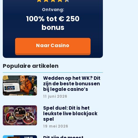
Ontvang:
100% tot € 250
bonus
Naar Casino
Populaire artikelen
Wedden op het WK? Dit
zijn de beste bonussen
bij legale casino’s
11 juni 2026
Spel duel: Dit is het
leukste live blackjack
spel
19 mei 2026
Dit zijn de meest