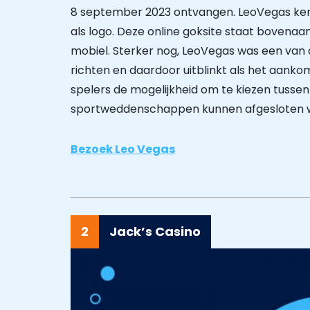
8 september 2023 ontvangen. LeoVegas kenm
als logo. Deze online goksite staat bovenaan
mobiel. Sterker nog, LeoVegas was een van 
richten en daardoor uitblinkt als het aankom
spelers de mogelijkheid om te kiezen tussen
sportweddenschappen kunnen afgesloten wo
Bezoek Leo Vegas
2
Jack’s Casino