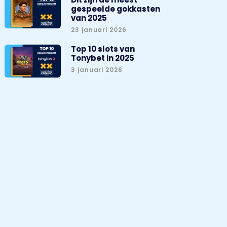
gespeelde gokkasten
van 2025
23 januari 2026
Top 10 slots van
Tonybet in 2025
3 januari 2026