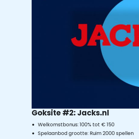
Goksite #2: Jacks.nl
Welkomstbonus: 100% tot € 150
Spelaanbod grootte: Ruim 2000 spellen