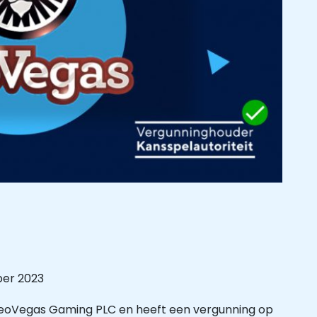
ber 2023
LeoVegas Gaming PLC en heeft een vergunning op