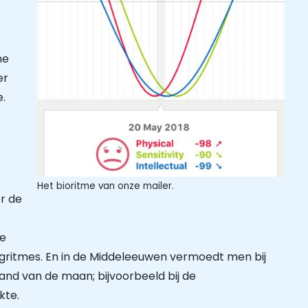
he
er
.
Het bioritme van onze mailer.
er de
ne
dagritmes. En in de Middeleeuwen vermoedt men bij
nd van de maan; bijvoorbeeld bij de
kte.