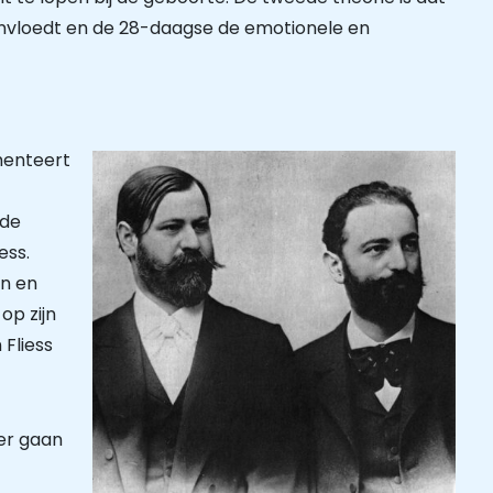
ïnvloedt en de 28-daagse de emotionele en
menteert
 de
ess.
en en
op zijn
 Fliess
der gaan