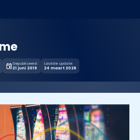
tme
Gepubliceerd:
Laatste update:
21 juni 2019
24 maart 2026