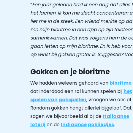
“
Een jaar geleden had ik een dag dat alles
het lachen. Ik kon me slecht concentreren en
liet me in de steek. Een vriend merkte op da
me mijn bioritme in een app op zijn telefoon. 
samenkwamen. Dat was volgens hem de oorz
gaan letten op mijn bioritme. En ik heb v
op winst bij gokken groter is. Suggestie? Voo
Gokken en je bioritme
We hadden weleens gehoord van
bioritme
dat inderdaad een rol kunnen spelen bij
het
spelen van gokspellen
, vroegen we ons af.
Rondom gokken hangt allerlei bijgeloof. Dat
zagen we bijvoorbeeld al bij de
Italiaanse
loterij
en de
Indiaanse gokliedjes
.