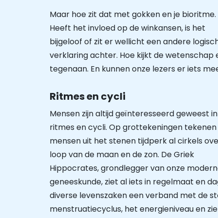
Maar hoe zit dat met gokken en je bioritme.
Heeft het invloed op de winkansen, is het
bijgeloof of zit er wellicht een andere logisc
verklaring achter. Hoe kijkt de wetenschap 
tegenaan. En kunnen onze lezers er iets mee
Ritmes en cycli
Mensen zijn altijd geïnteresseerd geweest in
ritmes en cycli. Op grottekeningen tekenen
mensen uit het stenen tijdperk al cirkels ov
loop van de maan en de zon. De Griek
Hippocrates, grondlegger van onze moder
geneeskunde, ziet al iets in regelmaat en 
diverse levenszaken een verband met de sta
menstruatiecyclus, het energieniveau en zie