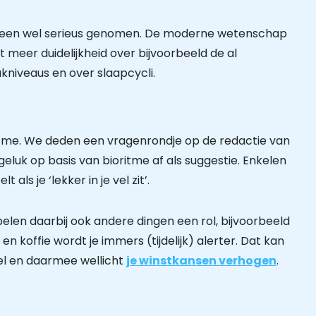
emeen wel serieus genomen. De moderne wetenschap
t meer duidelijkheid over bijvoorbeeld de al
kniveaus en over slaapcycli.
itme. We deden een vragenrondje op de redactie van
uk op basis van bioritme af als suggestie. Enkelen
als je ‘lekker in je vel zit’.
elen daarbij ook andere dingen een rol, bijvoorbeeld
n koffie wordt je immers (tijdelijk) alerter. Dat kan
pel en daarmee wellicht
je winstkansen verhogen
.