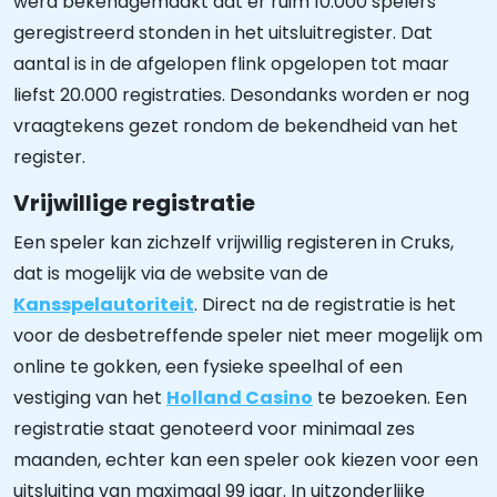
werd bekendgemaakt dat er ruim 10.000 spelers
geregistreerd stonden in het uitsluitregister. Dat
aantal is in de afgelopen flink opgelopen tot maar
liefst 20.000 registraties. Desondanks worden er nog
vraagtekens gezet rondom de bekendheid van het
register.
Vrijwillige registratie
Een speler kan zichzelf vrijwillig registeren in Cruks,
dat is mogelijk via de website van de
Kansspelautoriteit
. Direct na de registratie is het
voor de desbetreffende speler niet meer mogelijk om
online te gokken, een fysieke speelhal of een
vestiging van het
Holland Casino
te bezoeken. Een
registratie staat genoteerd voor minimaal zes
maanden, echter kan een speler ook kiezen voor een
uitsluiting van maximaal 99 jaar. In uitzonderlijke