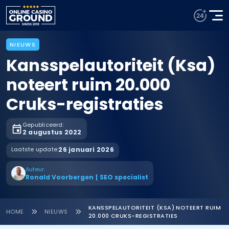
NIEUWS
Kansspelautoriteit (Ksa)
noteert ruim 20.000
Cruks-registraties
Gepubliceerd:
2 augustus 2022
Laatste update:
26 januari 2026
Auteur:
Ronald Voorbergen
|
SEO specialist
KANSSPELAUTORITEIT (KSA) NOTEERT RUIM
HOME
NIEUWS
20.000 CRUKS-REGISTRATIES