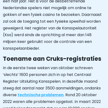
een half jaar. Het is voor de desbetreffende
Nederlandse spelers niet mogelijk om online te
gokken of een fysiek casino te bezoeken. Daarnaast
zal ook de toegang tot een fysieke speelhal worden
geweigerd. Het register van de Kansspelautoriteit
(Ksa) werd sinds de oprichting al meer dan 148
miljoen keer gebruikt voor de controle van een
kansspelaanbieder.
Toename aan Cruks-registraties
In de eerste twee weken van oktober schreven
‘slechts’ 1600 personen zich in op het Centraal
Register Uitsluiting Kansspelen. In dezelfde maand
steeg dat aantal naar 3500 aanmeldingen, ondanks
diverse
technische problemen
. Rond 20 oktober
2022 waren alle problemen opgelost. In maart 2022