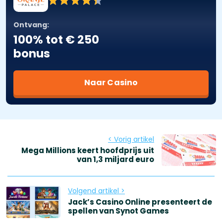
Ontvang:
100% tot € 250
bonus
Naar Casino
< Vorig artikel
Mega Millions keert hoofdprijs uit
van 1,3 miljard euro
Volgend artikel >
Jack’s Casino Online presenteert de
spellen van Synot Games