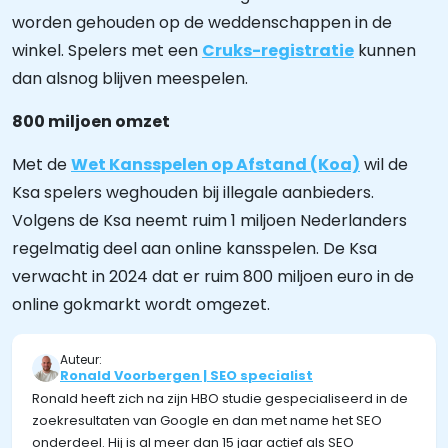
worden gehouden op de weddenschappen in de
winkel. Spelers met een
Cruks-registratie
kunnen
dan alsnog blijven meespelen.
800 miljoen omzet
Met de
Wet Kansspelen op Afstand (Koa)
wil de
Ksa spelers weghouden bij illegale aanbieders.
Volgens de Ksa neemt ruim 1 miljoen Nederlanders
regelmatig deel aan online kansspelen. De Ksa
verwacht in 2024 dat er ruim 800 miljoen euro in de
online gokmarkt wordt omgezet.
Auteur:
Ronald Voorbergen | SEO specialist
Ronald heeft zich na zijn HBO studie gespecialiseerd in de
zoekresultaten van Google en dan met name het SEO
onderdeel. Hij is al meer dan 15 jaar actief als SEO