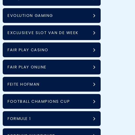
EVOLUTION GAMING
EXCLUSIEVE SLOT VAN DE WEEK
FAIR PLAY CASINO
FAIR PLAY ONLINE
FEITE HOFMAN
FOOTBALL CHAMPIONS CUP
FORMULE 1