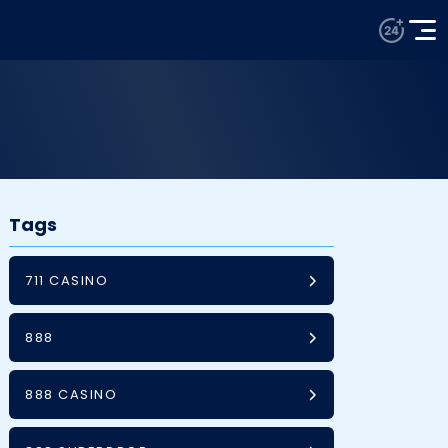
Tags
711 CASINO
888
888 CASINO