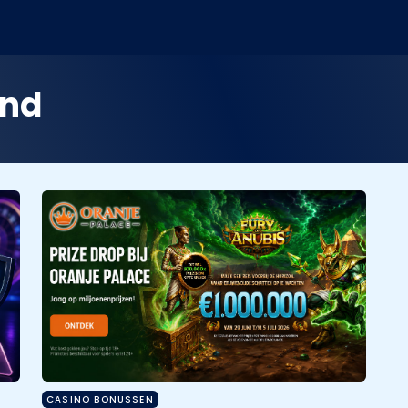
and
CASINO BONUSSEN