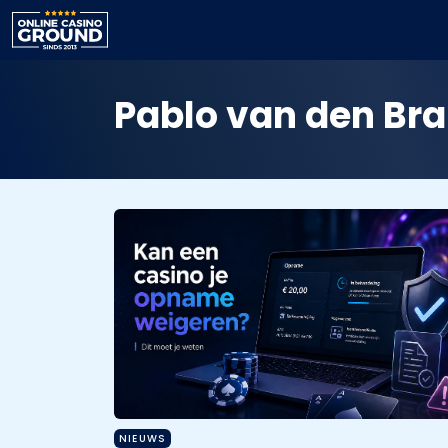
Pablo van den Br
NIEUWS