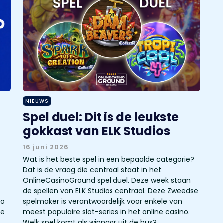
NIEUWS
Spel duel: Dit is de leukste
gokkast van ELK Studios
16 juni 2026
Wat is het beste spel in een bepaalde categorie?
Dat is de vraag die centraal staat in het
OnlineCasinoGround spel duel. Deze week staan
de spellen van ELK Studios centraal. Deze Zweedse
no
spelmaker is verantwoordelijk voor enkele van
de
meest populaire slot-series in het online casino.
Welk spel komt als winnaar uit de bus?