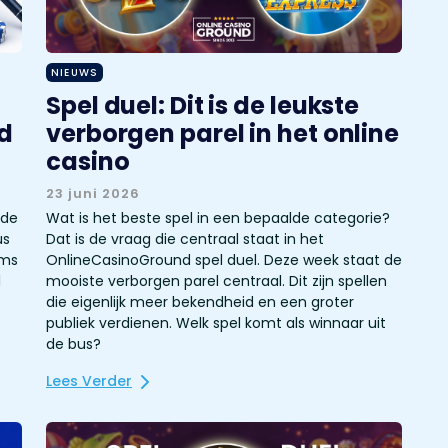
NIEUWS
Spel duel: Dit is de leukste
fd
verborgen parel in het online
casino
23 juni 2026
 de
Wat is het beste spel in een bepaalde categorie?
us
Dat is de vraag die centraal staat in het
ums
OnlineCasinoGround spel duel. Deze week staat de
l
mooiste verborgen parel centraal. Dit zijn spellen
die eigenlijk meer bekendheid en een groter
publiek verdienen. Welk spel komt als winnaar uit
de bus?
Lees Verder