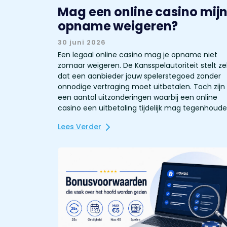
Mag een online casino mij
opname weigeren?
30 juni 2026
Een legaal online casino mag je opname niet
zomaar weigeren. De Kansspelautoriteit stelt ze
dat een aanbieder jouw spelerstegoed zonder
onnodige vertraging moet uitbetalen. Toch zijn 
een aantal uitzonderingen waarbij een online
casino een uitbetaling tijdelijk mag tegenhoude
Lees Verder