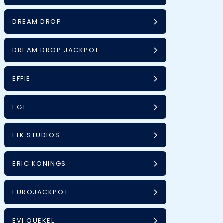
DREAM DROP
DREAM DROP JACKPOT
EFFIE
EGT
ELK STUDIOS
ERIC KONINGS
EUROJACKPOT
EVI QUEKEL