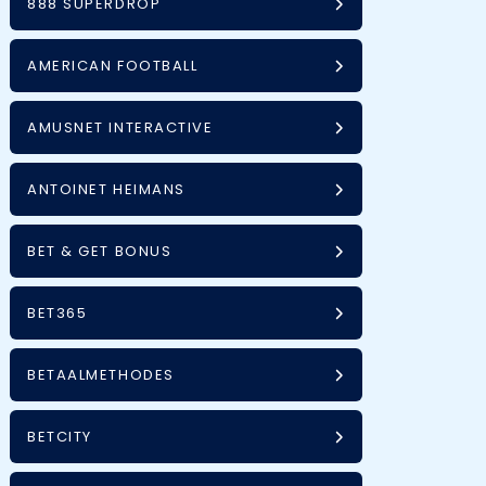
888 SUPERDROP
AMERICAN FOOTBALL
AMUSNET INTERACTIVE
ANTOINET HEIMANS
BET & GET BONUS
BET365
BETAALMETHODES
BETCITY