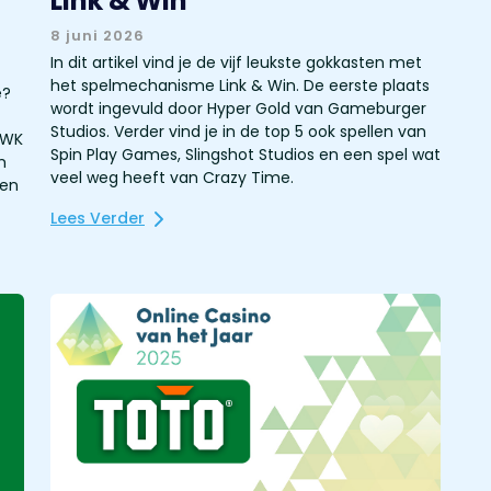
Link & Win
8 juni 2026
In dit artikel vind je de vijf leukste gokkasten met
het spelmechanisme Link & Win. De eerste plaats
e?
wordt ingevuld door Hyper Gold van Gameburger
Studios. Verder vind je in de top 5 ook spellen van
 WK
Spin Play Games, Slingshot Studios en een spel wat
m
veel weg heeft van Crazy Time.
een
Lees Verder