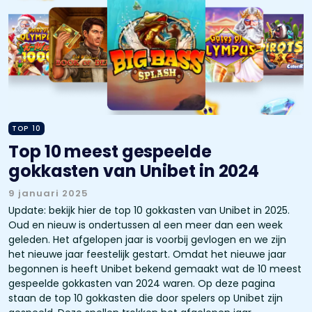
TOP 10
Top 10 meest gespeelde
gokkasten van Unibet in 2024
9 januari 2025
Update: bekijk hier de top 10 gokkasten van Unibet in 2025.
Oud en nieuw is ondertussen al een meer dan een week
geleden. Het afgelopen jaar is voorbij gevlogen en we zijn
het nieuwe jaar feestelijk gestart. Omdat het nieuwe jaar
begonnen is heeft Unibet bekend gemaakt wat de 10 meest
gespeelde gokkasten van 2024 waren. Op deze pagina
staan de top 10 gokkasten die door spelers op Unibet zijn