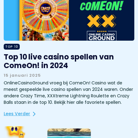
TOP 10
Top 10 live casino spellen van
ComeOn! in 2024
15 januari 2025
OnlineCasinoGround vroeg bij ComeOn! Casino wat de
meest gespeelde live casino spellen van 2024 waren. Onder
andere Crazy Time, XXXtreme Lightning Roulette en Crazy
Balls staan in de top 10. Bekijk hier alle favoriete spellen.
Lees Verder