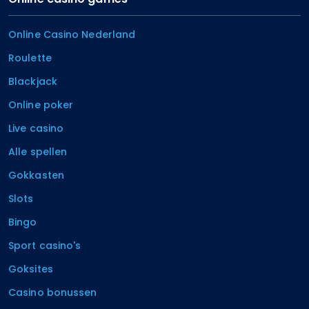
Online Casino Nederland
Roulette
Blackjack
Online poker
Live casino
Alle spellen
Gokkasten
Slots
Bingo
Sport casino's
Goksites
Casino bonussen