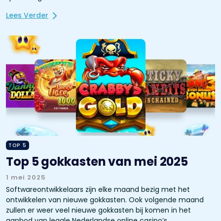
Lees Verder
TOP 5
Top 5 gokkasten van mei 2025
1 mei 2025
Softwareontwikkelaars zijn elke maand bezig met het
ontwikkelen van nieuwe gokkasten. Ook volgende maand
zullen er weer veel nieuwe gokkasten bij komen in het
aanbod van legale Nederlandse online casino’s.