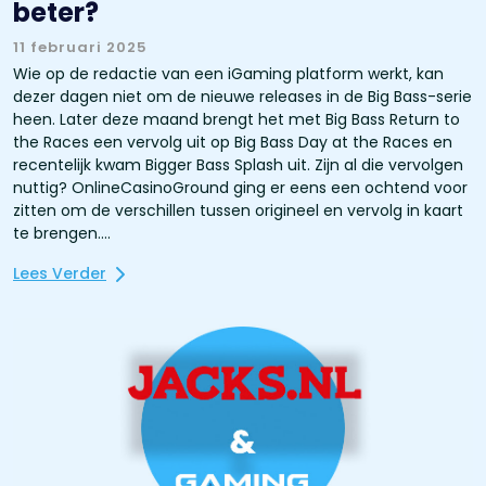
beter?
11 februari 2025
Wie op de redactie van een iGaming platform werkt, kan
dezer dagen niet om de nieuwe releases in de Big Bass-serie
heen. Later deze maand brengt het met Big Bass Return to
the Races een vervolg uit op Big Bass Day at the Races en
recentelijk kwam Bigger Bass Splash uit. Zijn al die vervolgen
nuttig? OnlineCasinoGround ging er eens een ochtend voor
zitten om de verschillen tussen origineel en vervolg in kaart
te brengen….
Lees Verder