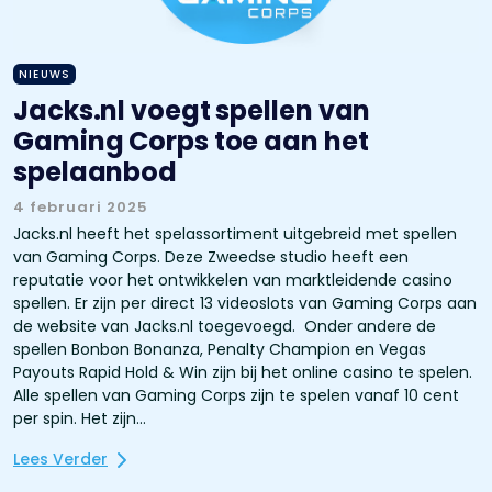
NIEUWS
Jacks.nl voegt spellen van
Gaming Corps toe aan het
spelaanbod
4 februari 2025
Jacks.nl heeft het spelassortiment uitgebreid met spellen
van Gaming Corps. Deze Zweedse studio heeft een
reputatie voor het ontwikkelen van marktleidende casino
spellen. Er zijn per direct 13 videoslots van Gaming Corps aan
de website van Jacks.nl toegevoegd. Onder andere de
spellen Bonbon Bonanza, Penalty Champion en Vegas
Payouts Rapid Hold & Win zijn bij het online casino te spelen.
Alle spellen van Gaming Corps zijn te spelen vanaf 10 cent
per spin. Het zijn…
Lees Verder