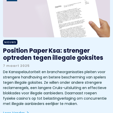
NIEUWS
Position Paper Ksa: strenger
optreden tegen illegale goksites
7 maart 2025
De Kansspelautoriteit en brancheorganisaties pleiten voor
strengere handhaving en betere bescherming van spelers
tegen illegale goksites. Ze willen onder andere strengere
reclameregels, een langere Cruks-uitsluiting en effectieve
blokkades voor illegale aanbieders. Daarnaast roepen
fysieke casino’s op tot belastingverlaging om concurrentie
met illegale aanbieders eerlijker te maken.