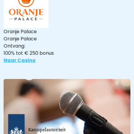
Oranje Palace
Oranje Palace
Ontvang:
100% tot € 250 bonus
Naar Casino