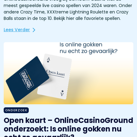
meest gespeelde live casino spellen van 2024 waren. Onder
andere Crazy Time, XXXtreme Lightning Roulette en Crazy
Balls staan in de top 10. Bekijk hier alle favoriete spellen.
Lees Verder
ONDERZOEK
Open kaart – OnlineCasinoGround
onderzoekt: Is online gokken nu