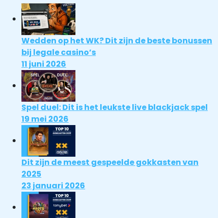
Wedden op het WK? Dit zijn de beste bonussen
bij legale casino’s
11 juni 2026
Spel duel: Dit is het leukste live blackjack spel
19 mei 2026
Dit zijn de meest gespeelde gokkasten van
2025
23 januari 2026