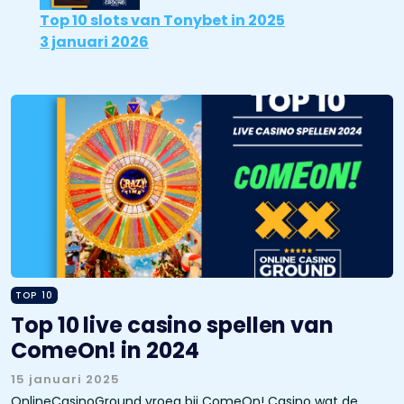
Top 10 slots van Tonybet in 2025
3 januari 2026
TOP 10
Top 10 live casino spellen van
ComeOn! in 2024
15 januari 2025
OnlineCasinoGround vroeg bij ComeOn! Casino wat de