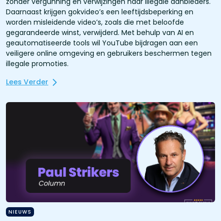
zonder vergunning en verwijzingen naar illegale aanbieders.
Daarnaast krijgen gokvideo’s een leeftijdsbeperking en
worden misleidende video’s, zoals die met beloofde
gegarandeerde winst, verwijderd. Met behulp van AI en
geautomatiseerde tools wil YouTube bijdragen aan een
veiligere online omgeving en gebruikers beschermen tegen
illegale promoties.
Lees Verder
NIEUWS