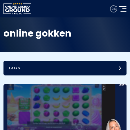
online gokken
TAGS