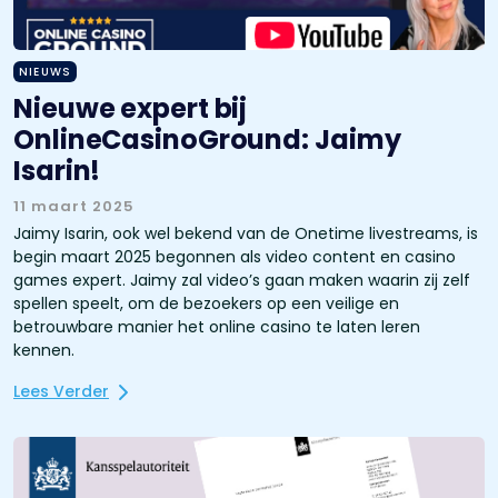
NIEUWS
Nieuwe expert bij
OnlineCasinoGround: Jaimy
Isarin!
11 maart 2025
Jaimy Isarin, ook wel bekend van de Onetime livestreams, is
begin maart 2025 begonnen als video content en casino
games expert. Jaimy zal video’s gaan maken waarin zij zelf
spellen speelt, om de bezoekers op een veilige en
betrouwbare manier het online casino te laten leren
kennen.
Lees Verder