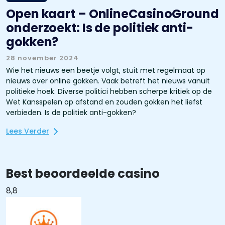
Open kaart – OnlineCasinoGround
onderzoekt: Is de politiek anti-
gokken?
28 november 2024
Wie het nieuws een beetje volgt, stuit met regelmaat op
nieuws over online gokken. Vaak betreft het nieuws vanuit
politieke hoek. Diverse politici hebben scherpe kritiek op de
Wet Kansspelen op afstand en zouden gokken het liefst
verbieden. Is de politiek anti-gokken?
Lees Verder
Best beoordeelde casino
8,8